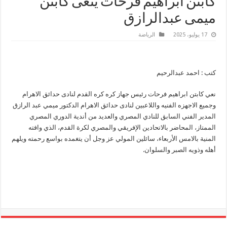
كابتن ابراهيم فرحات ينعى كابتن
ميمى عبدالرازق
17 يوليو، 2025
الرياضة
كتب : احمد عبدالرحيم
نعي كابتن ابراهيم فرحات رئيس جهاز كره كره القدم لنادى حدائق الاهرام
وجميع الاجهزه الفنيه واللاعبين لنادى حدائق الاهرام الدكتور ميمي عبد الرازق
المدير الفني السابق للنادي المصري والعديد من أندية الدوري المصري
الممتاز، المحاضر بالاتحادين الإفريقي والمصري لكرة القدم، الذي وافته
المنية بالامس الأربعاء، سائلين المولي عز وجل أن يتغمده بواسع رحمته ويلهم
أهله وذويه الصبر والسلوان.