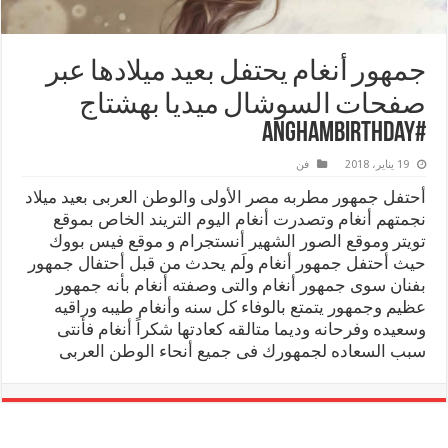
جمهور أنغام يحتفل بعيد ميلادها عبر
صفحات السوشال ميديا بهشتاج
#AnghamBirthday
19 يناير، 2018
فن
أحتفل جمهور مطربه مصر الأولى والوطن العربى بعيد ميلاد
نجمتهم أنغام وتصدرت أنغام اليوم التريند الخاص بموقع
تويتر وموقع الصور الشهير أنستجرام و موقع فيس بووك
حيث أحتفل جمهور أنغام ولَم يحدث من قبل أحتفال جمهور
بفنان سوى جمهور أنغام والتى وصفته أنغام بأنه جمهور
عظيم وجمهور يتمتع بالوفاء كل سنه وأنغام طيبه وراقيه
وسعيده وفرحانه وديما متالقه كعادتها شكراً أنغام فأنتى
سبب السعاده لجمهورك فى جميع أنحاء الوطن العربى