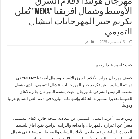
مهرجان هولندا لأفلام الشرق
الأوسط وشمال أفريقيا “MENA” يُعلن
تكريم خبير المهرجانات انتشال
التميمي
31 أغسطس، 2025
فن
كتب : احمد عبدالرحيم
كشف مهرجان هولندا لأفلام الشرق الأوسط وشمال أفريقيا “MENA” في
دورته السادسة عن تكريم خبير المهرجانات انتشال التميمي، الذي يشغل
منصب الرئيس الشرفي للمهرجان، حيث يمنحه المهرجان جائزة لاهاي
للسينما تقديراً لمسيرته الحافلة وإسهاماته البارزة في دعم الفن السابع عربياً
ودولياً.
ومن جانبه، أعرب انتشال التميمي عن سعادته بمنحه جائزة لاهاي للسينما،
معبراً عن اعتزازه بالمهرجان وأهدافه والتزامه الراسخ بفتح آفاق للسينما
الجديدة الشابة، ودعم صانعي الأفلام الشباب والسينما المستقلة في شمال
أفريقيا ومنطقة الشرق الأوسط، من خلال تقديم قصص إنسانية معاصرة من