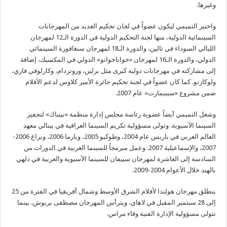
وغيرها.
واختير التميمي ليكون عضواً في لجان تحكيم العديد من المهرجانات
السينمائية الدولية، منها لجنة التحكيم الدولية في الدورة الـ12 لمهرجان
الليالي السوداء في تالين، والدورة الـ18 لمهرجان سنغافورة السينمائي
الدولي، والدورة الـ16 لمهرجان «خواناخواتو» الدولي في المكسيك، إضافة
إلى مشاركته في مهرجانات دولية كبرى مثل برلين، وروتردام، وكارلوفي فاري،
ولوكارنو. كما كان عضواً في لجنة تحكيم جائزة الأمير كلاوس لدعم الأفلام
ضمن مشروع «سينيمارت» عام 2007.
وشغل التميمي أيضاً عضوية رئاسة مجلس إدارة منظمة «نيتباك» لتحفيز
السينما الآسيوية. وتولى مسؤولية تكريم السينما العراقية في بينالي معهد
العالم العربي في باريس عام 2004، وطوكيو 2005، وبارما 2006، وبراغ 2006-
2007، والإسماعيلية 2007. وعمل مبرمجاً للسينما العربية في الدورات من
السادسة إلى العاشرة لمهرجان سييفان للسينما الآسيوية والعربية في دلهي
بالهند خلال الأعوام 2004-2009.
ينطلق مهرجان هولندا لأفلام الشرق الأوسط وشمال أفريقيا في الفترة من 25
إلى 28 سبتمبر المقبل في لاهاي، ويترأس المهرجان مصطفى بربوش، بينما
تتولى مسؤولية الإدارة الفنية وفاء مراس.