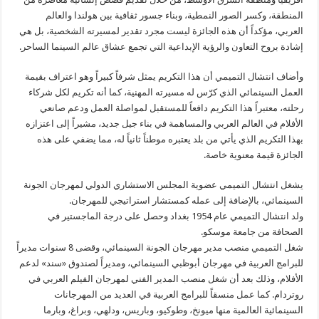
المنطقة، وكسر الصور النمطية، وبناء جسور ثقافية بين هولندا والعالم
العربي، مؤكداً أن هذه الجائزة ليست مجرد تقدير لمسيرته الشخصية، بل هي
إشادة بروح التعاون والرؤية الإبداعية التي تجمع عشاق عالم السينما الساحر.
وأضاف انتشال التميمي أن هذا التكريم يمثل شرفاً كبيراً وهو اعتراف بقيمة
العمل السينمائي الذي كرّس له مسيرته المهنية، كما أنه تكريم لكل شركاء
رحلته، معتبراً هذا التكريم دافعاً للمستقبل لمواصلة العمل ودعم صانعي
الأفلام في العالم العربي والمساهمة في بناء جيل جديد، مشيراً إلى اعتزازه
بهذا التكريم الذي يأتي من بلد يعتبره موطناً ثانياً له، مما يضفي على هذه
الجائزة قيمة معنوية خاصة.
يشغل انتشال التميمي عضوية المجلس الاستشاري الدولي لمهرجان الجونة
السينمائي، بالإضافة إلى عمله كمستشار استراتيجي للمهرجان.
ولد انتشال التميمي عام 1954 بغداد وحصل على درجة الماجستير في
الصحافة من جامعة موسكو.
شغل التميمي منصب مدير مهرجان الجونة السينمائي، وقضى 8 سنوات مديراً
للبرامج العربية في مهرجان أبوظبي السينمائي، ومديراً لصندوق «سند» لدعم
الأفلام، وذلك بعد أن شغل منصب المدير الفني لمهرجان الفيلم العربي في
روتردام. كما عمل منسقاً للبرامج العربية في العديد من المهرجانات
السينمائية العالمية منها ميونخ، وطوكيو، وباريس، ودلهي، وبراغ، وبارما