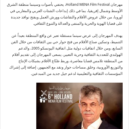
مهرجان Holland MENA Film Festival، يحتفي بأصوات وسينما منطقة الشرق
الأوسط وشمال إفريقيا، بما في ذلك إبداعات الشتات العربي والمغاربي في
أوروبا، من خلال عروض الأفلام والنقاشات وورش العمل ويفتح نوافذ جديدة
على قضايا الهوية والحرية والمنفى والعدالة والتنوع الثقافي.
يهدف المهرجان إلى عرض سينما مستقلة تعبر عن واقع المنطقة بعيداً عن
التنميط، وتمكين صناع الأفلام من فتح حوار حي بين الثقافات من خلال الفن
السابع، ومن خلال اتفاقيات دولية مثل اتفاقية اليونسكو 2005، والدعم
الهولندي للتعددية الثقافية وحرية التعبير، يسعى المهرجان إلى تقديم أفلام
من المنطقة تلامس قضايا معاصرة، وربط صُنّاع الأفلام بشبكات الإنتاج
والتوزيع الأوروبية، وخلق مساحات حوار ونقد مع الجمهور، إضافة إلى إشراك
المؤسسات الثقافية والتعليمية لدعم جيل جديد من المبدعين.