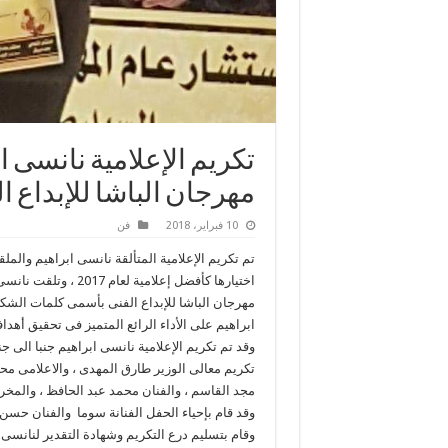
تكريم الإعلامية نانسى 
مهرجان الباشا للإبداع ا
10 فبراير، 2018
فن
تم تكريم الإعلامية المتألقة نانسى ابراهيم والمل
اختيارها كأفضل إعلام
مهرجان الباشا للإبداع الفنى بأسمى كلمات الشكر 
ابراهيم على الأداء الرائع المتميز فى تحقيق أه
وقد تم تكريم الإعلامية نانسى ابراهيم جنبا الى ج
تكريم معالى الوزير طارق المهدى ، والاعلامى محم
مجد القاسم ، والفنان محمد عبد الحافظ ، والمخر
وقد قام بإحياء الحفل الفنانة سوما والفنان حسن ا
وقام بتسليم درع التكريم وشهادة التقدير لنانسى