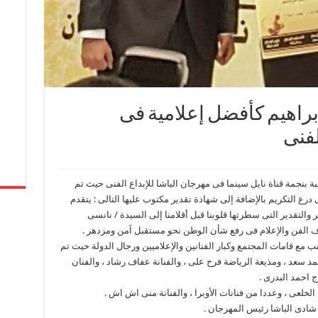
ابراهيم كأفضل إعلامية فى
لفنى
قبة بنجمة قناة نايل سينما فى مهرجان الباشا للإبداع الفنى حيث تم
ية لعام 2017 ، وتلقت نانسى درع التكريم بالإضافة إلى شهادة تقدير مكتوب عليها التالى : يتقدم
والتقدير التى سطرتها قلوبنا قبل أقلامنا إلى السيدة / نانسى
داف الفن والإعلام فى رفع شأن الوطن نحو مستقبل آمن ومزدهر .
نب مع قامات المجتمع وكبار الفنانين والإعلاميين ورجال الدولة حيث تم
د سعد ، ومذيعة الرياضة فرح على ، والفنانة عفاف رشاد ، والفنان
ج احمد البدرى .
لخلعى ، وعددا من فنانات الأوبرا ، والفنانة منى اش اش .
 شادى الباشا رئيس المهرجان .