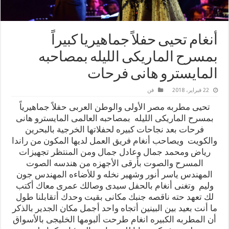
أنغام تحيى حفلاً جماهيريا كبيراً
بمسرح الماريكى الليله بمصاحبه
المايسترو هانى فرحات
22 فبراير، 2018
فن
تحيى مطربه مصر الأولى والوطن العربى حفلاً جماهيرياً
بمسرح الماريكى الليله بمصاحبه العالمى المايسترو هانى
فرحات بعد نجاحات كبيره لحفلاتها الخرجية بالبحرين
والكويت ويصاحب أنغام فريق العمل لديها المكون من راندا
رياض ومحمد جمال وعادل جمال ومن المنتظر تجهيزات
المسرح والصوت بأرقى الأجهزه من هندسه الصوت
المهندس ياسر أنور وشهير نخله و للأضاءه المهندس جون
وليم وتغنى أنغام بالحفل سيدى وصالك عمرى معاك أكتب
لك تعهد حته ناقصه جنبك مكانى بقيت وحدك أتقابلنا طول
ما أنت بعيد بين البينين أتجاه واحد أجمل مكان الجدير بالذكر
أن المطربه الكبيره انغام طرحت ألبومها الخليجى بالأسواق