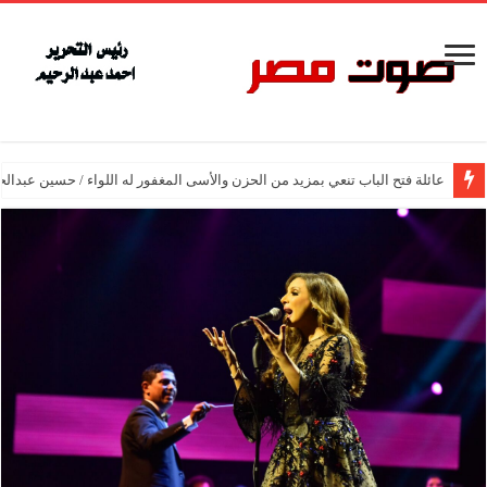
عائلة فتح الباب تنعي بمزيد من الحزن والأسى المغفور له اللواء / حسين عبدالح