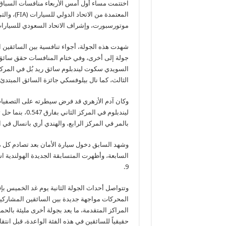
المعتمدة م
موتورسبورت، وإشراف الاتحاد السعودي للسيارات والدراجات 
شهدت هذه الجولة، أجواء تنافسية بين السائقين 
جولة إلى أخرى، وفي ختام المنافسات حقق سائق فر
السويدي سكوت ليندبلوم سائق ريد بُل في المرك
الثالث، كما نال بيلوفسكي جائزة السائق المبتدئ
بالمر في المركز الرابع، والهندي أري بانسال في
وشهد السابق دخول سيارة الأمان بعد تصادم كل من
9.
وتتواصل أحداث الجولة الثانية يوم غد الخميس بإ
المحركات مواجهة جديدة بين السائقين المشاركي
المراكز المتقدمة، ما يعد بجولة أخرى مليئة بالحم
حقيقياً للسائقين في هذه الفئة الواعدة، قبل انت