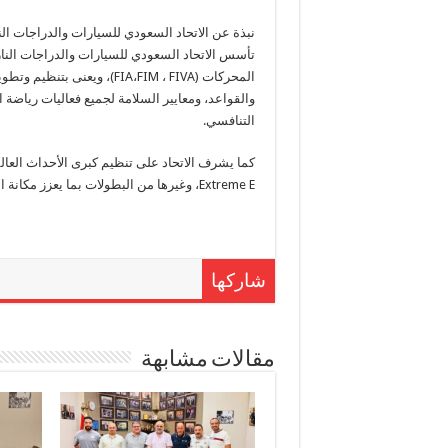
نبذة عن الاتحاد السعودي للسيارات والدراجات الن
المحركات (FIA،FIM ، FIVA)، و
والقواعد، ومعايير السلامة لجميع فعاليات رياضة 
التنافسي.
Extreme E، وغيرها من البطولات بما يعزز مكانة السعودية كوجهة رياضية عالمية لرياضة المحركات.
شاركها
مقالات مشابهة