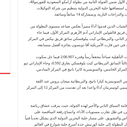
اختتمت مساء أول أمس الأربعاء منافسات السباق الأول ضمن الجولة الثانية من بطولة أرامكو السعودية للفورمولا4،
ن الاتحاد الدولي للسيارات (FIA)، والتي استضافتها حلبة البحرين الدولية بتنظيم من شركة التوكيلات
النارية، وبمشاركة 14 سائقاً وسائقة.
الشباب الذين قدموا أداءً مميزاً يعكس تصاعد مستوى البطولة من
يق ڤالڤولين الإماراتي آدم الأزهري المركز الأول، فيما جاء
ز الثاني، والبريطاني كيت بيلوفسكي سائق فريق بيكس في المركز
، في حين فازت الأمريكية أڤا دوبسون بجائزة أفضل متسابقة.
وكان آدم الأزهري قد فرض سيطرته على التصفيات التأهيلية صباحاً محققاً زمناً وقدره 2:06.907 فيما حل سكوت
ليندبلوم في المركز الثاني بفارق 0.547، بنما حل ثالثاً السائق البريطاني كيت بلوفسكي بفارق 0.592، وجاء الإماراتي ثيو
 المركز الخامس، والسويسرية كايرا باتيج في المركز السادس.
 السويسرية كيارا باتيج، والبريطانية ميجان بروس عند اللفة
السابعة، وأظهرت المتسابقة الجديدة الهولندية اسمي كوسترمان أداءً واعدا بعد أن تقدمت من المركز 12 إلى المركز
قامة السباق الثاني والأخير لهذه الجولة، حيث يترقب عشاق رياضة
ن، في ظل تقارب مستويات الأداء، واتساع رقعة المنافسة على
اس والتشويق، على مسار حلبة البحرين الدولية الذي يشكل تحدياً فنياً
قال البطولة إلى حلبة كورنيش جدة أسرع حلبة شوارع في العالم.