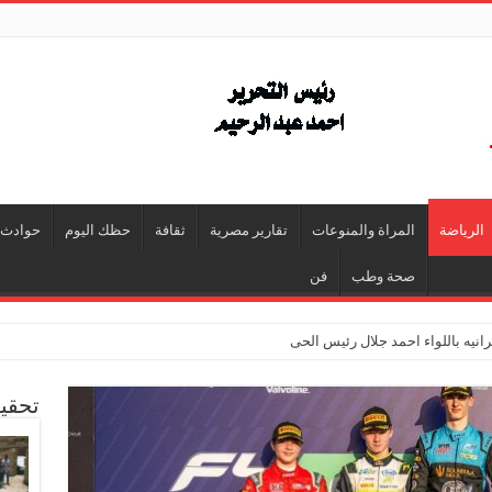
الرياضة
المراة والمنوعات
تقارير مصرية
ثقافة
حظك اليوم
حوادث
صحة وطب
فن
انيه باللواء احمد جلال رئيس الحى
معات بترقية الدكتور سعيد مبارك إلى درجة أستاذ مساعد في إدارة الأعمال
تحقي