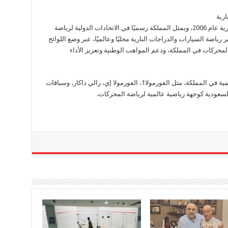
ارية
تأسس الاتحاد السعودي للسيارات والدراجات النارية عام 2006، ويمثل المملكة رسميًا في الاتحادات الدولية لرياضة
يعنى بتنظيم وتطوير رياضة السيارات والدراجات النارية محليًا وعالميًا، عبر وضع اللوائح
المحركات في المملكة، ودعم المواهب الوطنية وتعزيز الأداء
كما يشرف الاتحاد على تنظيم كبرى الأحداث العالمية في المملكة، مثل الفورمولا1، الفورمولا إي، رالي داكار، وسباقات