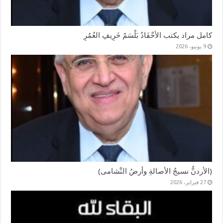
كامل مراد يكتب الأحْفَادُ بَلْسَمُ خَرِيفِ العُمُرِ
9 يونيو، 2026
(الأردنُّ نسيجُ الأصالةِ وأرضُ النَّشامى)
27 فبراير، 2026