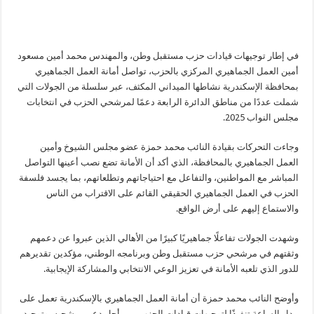
في إطار توجيهات قيادات حزب مستقبل وطن، والمهندس محمد أمين مسعود
أمين العمل الجماهيري المركزي بالحزب، تواصل أمانة العمل الجماهيري
بمحافظة الإسكندرية نشاطها الميداني المكثف، عبر سلسلة من الجولات التي
شملت عددًا من مناطق الدائرة الرابعة دعمًا لمرشحي الحزب في انتخابات
مجلس النواب 2025.
وجاءت التحركات بقيادة النائب محمد حمزة عضو مجلس الشيوخ وأمين
العمل الجماهيري بالمحافظة، الذي أكد أن الأمانة تضع نصب أعينها التواصل
المباشر مع المواطنين، والتفاعل مع احتياجاتهم وتطلعاتهم، بما يجسد فلسفة
الحزب في العمل الجماهيري الحقيقي القائم على الاقتراب من الناس
والاستماع إليهم على أرض الواقع.
وشهدت الجولات تفاعلًا جماهيريًا كبيرًا من الأهالي الذين عبروا عن دعمهم
وثقتهم في مرشحي حزب مستقبل وطن وبرنامجه الوطني، مؤكدين تقديرهم
للدور الذي تلعبه الأمانة في تعزيز الوعي الانتخابي والمشاركة الإيجابية.
وأوضح النائب محمد حمزة أن أمانة العمل الجماهيري بالإسكندرية تعمل على
مدار الساعة تنفيذًا لتوجيهات قيادات الحزب، من أجل دعم مرشحيه، وتوحيد