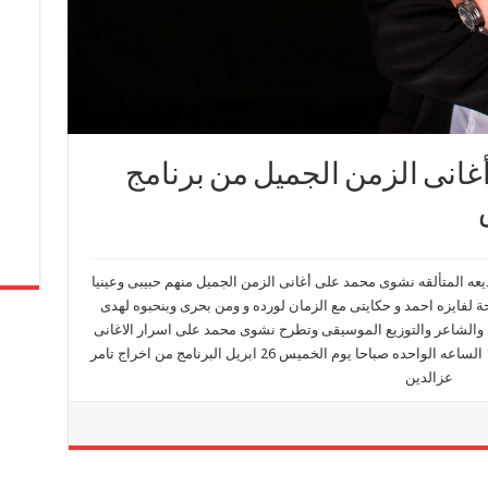
انى الزمن الجميل من برنامج
عه المتألقه نشوى محمد على أغانى الزمن الجميل منهم حبيبى وعينيا
لفايزه احمد و حكايتى مع الزمان لورده و ومن بحرى وبنحبوه لهدى
 والشاعر والتوزيع الموسيقى وتطرح نشوى محمد على اسرار الاغانى
فى برنامجها مجرد فكره على اذاعه الاغانى 105.8 الساعه الواحده صباحا يوم الخميس 26 ابريل البرنامج من اخراج تامر
عزالدين