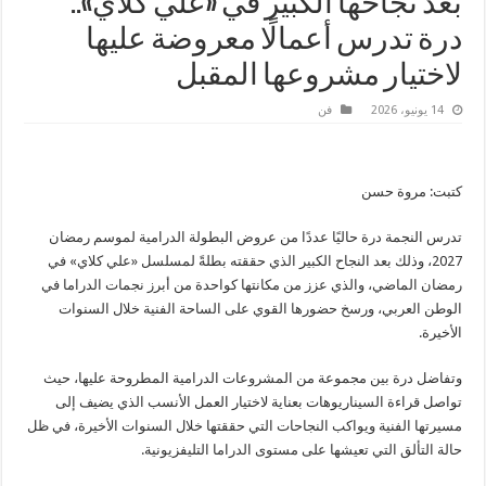
بعد نجاحها الكبير في «علي كلاي»..
درة تدرس أعمالًا معروضة عليها
لاختيار مشروعها المقبل
14 يونيو، 2026
فن
كتبت: مروة حسن
تدرس النجمة درة حاليًا عددًا من عروض البطولة الدرامية لموسم رمضان
2027، وذلك بعد النجاح الكبير الذي حققته بطلةً لمسلسل «علي كلاي» في
رمضان الماضي، والذي عزز من مكانتها كواحدة من أبرز نجمات الدراما في
الوطن العربي، ورسخ حضورها القوي على الساحة الفنية خلال السنوات
الأخيرة.
وتفاضل درة بين مجموعة من المشروعات الدرامية المطروحة عليها، حيث
تواصل قراءة السيناريوهات بعناية لاختيار العمل الأنسب الذي يضيف إلى
مسيرتها الفنية ويواكب النجاحات التي حققتها خلال السنوات الأخيرة، في ظل
حالة التألق التي تعيشها على مستوى الدراما التليفزيونية.