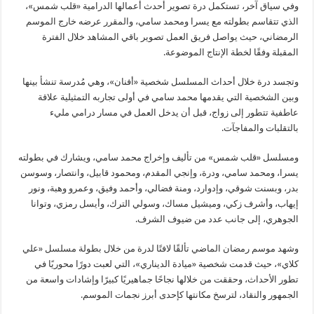
وفي سياق آخر، تستكمل درة تصوير أحدث أعمالها الدرامية «قلب شمس»،
الذي تتقاسم بطولته مع يسرا ومحمد سامي، والمقرر عرضه خارج الموسم
الرمضاني، حيث يواصل فريق العمل تصوير باقي المشاهد خلال الفترة
المقبلة وفقًا لخطة الإنتاج الموضوعة.
وتجسد درة خلال أحداث المسلسل شخصية «أفنان»، وهي مُدرسة تنشأ بينها
وبين الشخصية التي يقدمها محمد سامي في أولى تجاربه التمثيلية علاقة
عاطفية تتطور إلى زواج، قبل أن يدخل العمل في مسار درامي مليء
بالتقلبات والمفاجآت.
ومسلسل «قلب شمس» من تأليف وإخراج محمد سامي، ويشارك في بطولته
يسرا، ومحمد سامي، ودرة، وإنجي المقدم، ومحمود قابيل، وانتصار، وسوسن
بدر، وبسنت شوقي، وإدوارد، ومنة فضالي، وأحمد وفيق، وعمرو وهبة، ونور
إيهاب، وأشرف زكي، وميشيل مساك، وسولي الترك، وأيسل رمزي، وتوانا
الجوهري، إلى جانب عدد من ضيوف الشرف.
وشهد موسم رمضان الماضي تألقًا لافتًا لدرة من خلال بطولة مسلسل «علي
كلاي»، حيث قدمت شخصية «ميادة الديناري»، التي لعبت دورًا محوريًا في
تطور الأحداث، وحققت من خلالها نجاحًا جماهيريًا كبيرًا وإشادات واسعة من
الجمهور والنقاد، لترسخ مكانتها كإحدى أبرز نجمات الموسم.