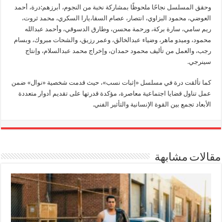
وحقق المسلسل نجاحًا ملحوظًا بمشاركة نخبة من النجوم، أبرزهم:درة، أحمد
العوضي، محمود البزاوي، انتصار، عصام السقا،يارا السكري، محمد ثروت،
ريم سامي، سارة بركة، ورحمة محسن، وطارق الدسوقي، وأحمد عبدالله
محمود، وميدو ماهر، وضياء عبدالخالق، وعمر رزيق، والشحات مبروك، وبسام
رجب، والعمل من تأليف محمود حمدان، وإخراج محمد عبدالسلام، وإنتاج
سينرجي.
كما تألقت درة في مسلسل «إثبات نسب»، حيث قدمت شخصية «نوال» ضمن
عمل تناول قضايا اجتماعية معاصرة، مؤكدة قدرتها على تقديم أدوار متعددة
الأبعاد تجمع بين القوة الإنسانية والتأثير الفني.
مقالات مشابهة