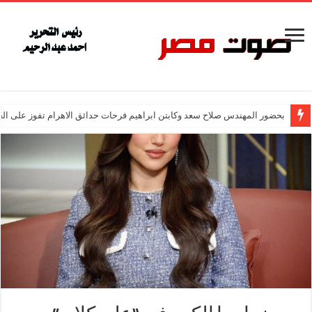
بحضور المهندس صلاح سعد وكابتن ابراهيم فرحات حدائق الاهرام تفوز على ال