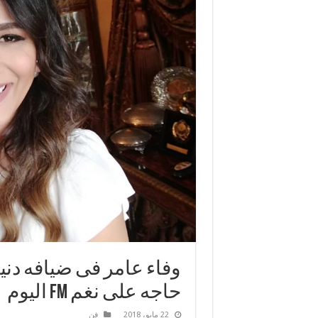
وفاء عامر فى ضيافه دنيا
حاجه على نغم FM اليوم
22 مايو، 2018
فن