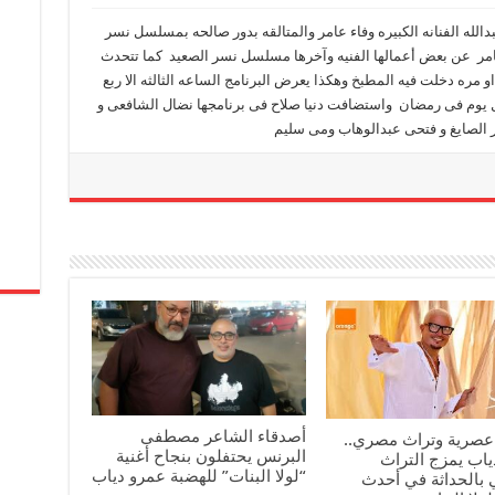
دالله الفنانه الكبيره وفاء عامر والمتالقه بدور صالحه بمسلسل نسر
امر عن بعض أعمالها الفنيه وآخرها مسلسل نسر الصعيد كما تتحدث
مره دخلت فيه المطبخ وهكذا يعرض البرنامج الساعه الثالثه الا ربع
ل يوم فى رمضان واستضافت دنيا صلاح فى برنامجها نضال الشافعى و
 الصايغ و فتحى عبدالوهاب ومى سليم
أصدقاء الشاعر مصطفى
عصرية وتراث مصري..
البرنس يحتفلون بنجاح أغنية
ياب يمزج التراث
“لولا البنات” للهضبة عمرو دياب
 بالحداثة في أحدث