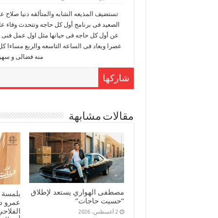
تستضيف المذيعه الشابه والمتألقه دنيا صلاح عب
الصعيد فى برنامج أول كل حاجه وتتحدث وفاء ع
عن أول كل حاجه فى حياتها مثل اول عمل فنى او 
عصرا ويعاد فى الساعه التاسعه والربع مساءا ك
منه فضالى و سهر
شاركها
مقالات مشابهة
مصطفى الهواري يستعد لإطلاق
بلمسة 
“حسيت حاجات”
عمرو د
الفلاحي
2 أغسطس، 2026