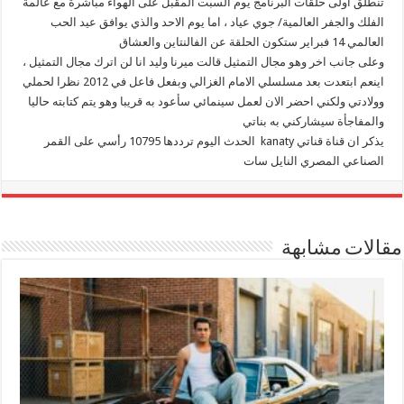
تنطلق اولى حلقات البرنامج يوم السبت المقبل على الهواء مباشرة مع عالمة
الفلك والجفر العالمية/ جوي عياد ، اما يوم الاحد والذي يوافق عيد الحب
العالمي 14 فبراير ستكون الحلقة عن الفالنتاين والعشاق
وعلى جانب اخر وهو مجال التمثيل قالت ميرنا وليد انا لن اترك مجال التمثيل ،
اينعم ابتعدت بعد مسلسلي الامام الغزالي وبفعل فاعل في 2012 نظرا لحملي
وولادتي ولكني احضر الان لعمل سينمائي سأعود به قريبا وهو يتم كتابته حاليا
والمفاجأة سيشاركني به بناتي
يذكر ان قناة قناتي kanaty الحدث اليوم ترددها 10795 رأسي على القمر
الصناعي المصري النايل سات
مقالات مشابهة