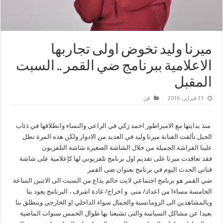
ميرنا وليد تخوض اولى تجاربها
الاعلامية ببرنامج ضي القمر .. السبت
المقبل
11 فبراير، 2016
فن
منذ بدايتها مع الامبراطور احمد زكي في الراعي والنساء وانطلاقها في ذئاب
الجبل تألقت الفنانة ميرنا وليد في العديد من الادوار ولكن هذه المرة تطل
علينا الفراشة الجميلة من خلال الشاشة الصغيرة شاشة التلفزيون
فقد تعاقدت ميرنا على تقديم اول برنامج تلفزيوني لها كإعلامية على شاشة
قناتي الحدث اليوم في برنامج بعنوان ضي القمر
ضي القمر هو برنامج اجتماعي لايت حالم يذاع من السبت الى الاثنين الساعة
الخامسة مساءا من اعداد/ منى و اخراج/ غادة اشرف ، البرنامج يعود بنا
وبالمشاهدين الى الرومانسية والجمال سواء الداخلي او الخارجي وينطلق بنا
بعيدا عن مشاكل السياسة والتى تشبعنا بها طوال الخمس سنوات الماضية