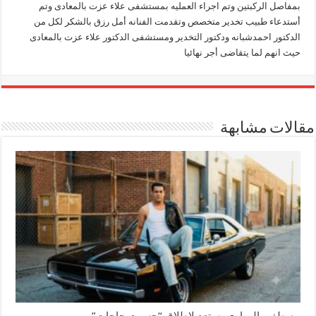
بمفاصل الركبتين وتم اجراء العمليه بمستشفى علاء عزت بالمعادى وتم
أستدعاء طبيب تخدير متخصص وتقدمت الفنانه أمل رزق بالشكر لكل من
الدكتور احمدشبانه ودكتور التخدير ومستشفى الدكتور علاء عزت بالمعادى
حيث انهم لما يتقاضى أجر نهائيا
مقالات مشابهة
مصطفى الهواري يستعد لإطلاق “حسيت حاجات”