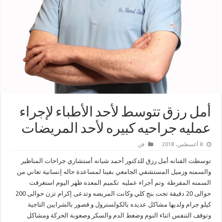
أمل رزق تتوسط لأحد الأطباء لإجراء
عمليه جراحيه كبيره لأحد المريضات
8 أغسطس، 2018
فن
توسطت الفنانه أمل رزق للدكتور أحمد شبانه أستشاري جراحات المناظير
والسمنه وزميل المستشفي الجامعي بفينا لمساعدة حاله إنسانية تعاني من
السمنه المفرطة وتم أجراء عمليه تكميم المعده ظهر اليوم استغرقت
حوالى 20 دقيقة تحت بنج كلي وكانت المريضه وتدعى إكرام تزن حوالى 200
كيلو جرام ولديها مشاكل عديده بالكولسترول و قصور بالشرايين التاجية
وتوقف التنفس اثناء النوم وضغط الدم والسكر وصعوبة الحركة ومشاكل