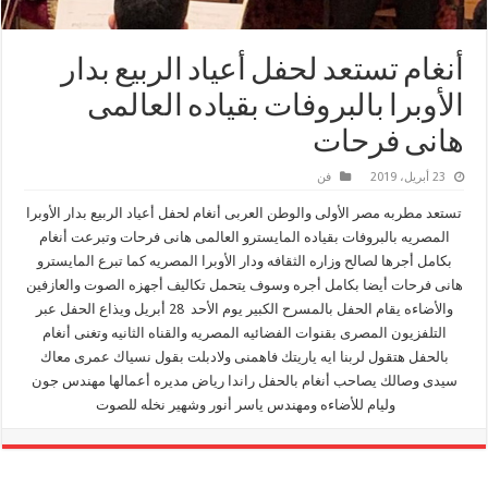
أنغام تستعد لحفل أعياد الربيع بدار
الأوبرا بالبروفات بقياده العالمى
هانى فرحات
23 أبريل، 2019
فن
تستعد مطربه مصر الأولى والوطن العربى أنغام لحفل أعياد الربيع بدار الأوبرا
المصريه بالبروفات بقياده المايسترو العالمى هانى فرحات وتبرعت أنغام
بكامل أجرها لصالح وزاره الثقافه ودار الأوبرا المصريه كما تبرع المايسترو
هانى فرحات أيضا بكامل أجره وسوف يتحمل تكاليف أجهزه الصوت والعازفين
والأضاءه يقام الحفل بالمسرح الكبير يوم الأحد 28 أبريل ويذاع الحفل عبر
التلفزيون المصرى بقنوات الفضائيه المصريه والقناه الثانيه وتغنى أنغام
بالحفل هتقول لربنا ايه ياريتك فاهمنى ولادبلت بقول نسياك عمرى معاك
سيدى وصالك يصاحب أنغام بالحفل راندا رياض مديره أعمالها مهندس جون
وليام للأضاءه ومهندس ياسر أنور وشهير نخله للصوت