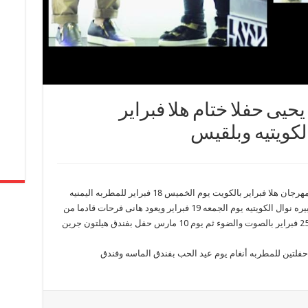
يى حفلا ختام هلا فبراير
لكويتيه وبلقيس
يحيى المايسترو الكبير هانى فرحات حفلات ختام مهرجان هلا فبراير بالكويت يوم الخميس 18 فبراير للمطربه اليمنيه
بلقيس ويختتم المهرجان بختام حفل المطربه الكبيره نوال الكويتيه يوم الجمعه 19 فبراير ويعود هانى فرحات قادما من
الكويت لاحياء حفلتين للمطربه الكبيره أنغام يوم 25 فبراير بالصوت والضوء ثم يوم 10 مارس حفل بفندق هيلتون جرين
حفلتين للمطربه أنغام يوم عيد الحب بفندق الماسه وفندق