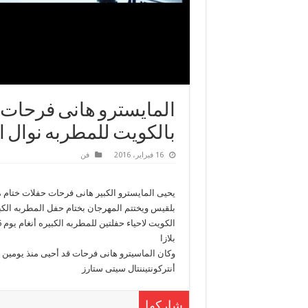
المايسترو هانى فرحات يح
بالكويت للمطربه نوال ا
16 فبراير، 2016
فن
بلازا
وكان الماسيترو هانى فرحات قد أحيى منذ يومين 
أنتركونتيننتال سيتى ستارز
شاركها