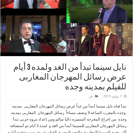
نايل سينما تبدأ من الغد ولمده 3 أيام
عرض رسائل المهرجان المغاربى
للفيلم بمدينه وجده
7 يوليو، 2019
فن
تبدأ قناه نايل سينما أبتدأ من غداً عرض رسائل المهرجان المغاربى بمدينه
وجده بالمغرب الساعه 9 ونصف مساءاً رسائل المهرجان المغاربى بمدينه
وجده من إخراج المخرجه المتميزه داليا سالم ومن إعداد مروه حربى تبدأ
رسائل المهرجان المغاربى للسينما أبتدأ من الغد و لمده 3 أيام تم أستضافه
أكبر نجوم السينما المغاربية والنجم المصرى الفنان شريف منير وتتقدم أداره