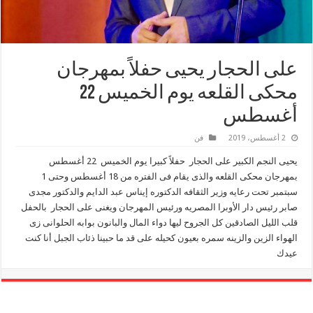
على الحجار يحيى حفلاً بمهرجان
محكى القلعه يوم الخميس 22
أغسطس
2 أغسطس، 2019
فن
يحيى النجم الكبير على الحجار حفلاً كبيرا يوم الخميس 22 أغسطس
بمهرجان محكى القلعه والذى يقام فى الفتره من 18 أغسطس وحتى 1
سبتمبر تحت رعايه وزير الثقافه الدكتوره إيناس عبد الدايم والدكتور مجدى
صابر رئيس دار الأوبرا المصريه ورئيس المهرجان ويغنى على الحجار بالحفل
قلب الليل الصادقين كل الجروح ليها دواء المال والبانون بوابه الحلوانى زى
الهواء الزين والزينه سمره بعيون كحيله على قد ما حبينا ذئاب الجبل أنا كنت
عيدك