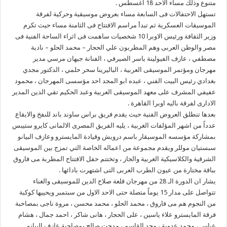
متنوع وذلك مساء الاحد 18 اغسطس .
تستهل الاحتفالات فى السابعة مساء بعروض موسيقية وحركية لفرقة
الموسيقات العسكرية ثم تبدأ مراسم الافتتاح فى الثامنة مساء حيث تكرم
وزير الثقافة ورئيس الاوبرا 10 شخصيات ساهمت فى اثراء الساحة الفنية فى
مصر والوطن العربى وهم المطربون علي الحجار – محمد الحلو – نادية
مصطفي ، عازف الفيولينة ياسر الصيرفي ، الفنانة جيهان مرسي مدير
مهرجان ومؤتمر الموسيقى العربية ، الباليرينا سحر حلمي ، الدكتور مجدي
بغدادي رئيس البيت الفني ، عبده ابو المجد احد مؤسسى المهرجان ، محمود
عفيفي المشرف على معهد الموسيقى العربية وعبد الحكيم تقي الدين المدير
الادارى لفرقة باليه اوبرا القاهرة .
بعدها تنطلق العروض الفنية حيث يقدم فريق براس ساوند باند للنفخ والايقاع
عدداً من اشهر المؤلفات الغربية ، يليه الفريق المصرى الالمانى كايرو ستيبس
بمشاركة مؤسسه الموسيقار باسم درويش وقيادة المايسترو وعازف البيانو
سبستيان موللر ويقدم مجموعة من اعماله الخاصة التي تمزج بين الموسيقى
الشرقية والكلاسيكية الغربية والجاز ، وتختتم حفل الافتتاح المطربة مى فاروق
بباقة مختارة من عيون الطرب العربى التى اشتهرت بادائها .
يشار ان الدورة الـ 28 من مهرجان قلعة صلاح الدين للموسيقى والغناء
تتواصل على مدار 15 يوماً متصلة حتى الاحد الاول من سبتمبر ويحييها كوكبة
من النجوم هم مى فاروق ، محمد الحلو ، محمد محسن ، مروة ناجى بمصاحبة
فرقة المايسترو علاء ياسين ، على الحجار ، هانى شاكر ، احمد جمال ، هشام
عباس ، محمد عدوية ، مجد القاسم ، مدحت صالح بمصاحبة عازف البيانو