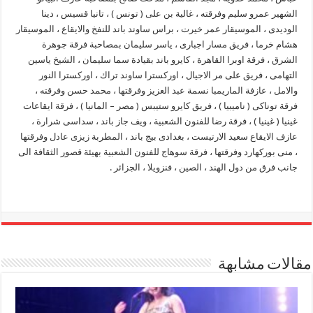
الشهير عمرو سليم وفرقته ، غالية بن على ( تونس ) ، تانيا قسيس ، دينا
الوديدى ، الموسيقار عمر خيرت ، براس ساوند باند للنفخ والايقاع ، الموسيقار
هشام خرما ، فريق مسار اجبارى ، ياسر سليمان بمصاحبة فرقة جوهرة
الشرق ، فرقة اوبرا القاهرة ، كايرو باند بقيادة سما سليمان ، الشيخ ياسين
التهامى ، فريق على مر الاجيال ، اوركسترا ساوند تراك ، اوركسترا النور
والامل ، عازفة الماريمبا نسمة عبد العزيز وفرقتها ، محمد حسن وفرقته ،
فرقة توناكى ( ناميبيا ) ، فريق كايرو ستيبس ( مصر – المانيا ) ، فرقة ايقاعات
غينيا ( غينيا ) ، فرقة رضا للفنون الشعبية ، ويف جاز باند ، سداسى شرارة ،
عازف الايقاع سعيد الارتيست ، بغدادى بيج باند ، المطربة زيزى عادل وفرقتها
، منى بوركهارد وفرقتها ، فرقة سوهاج للفنون الشعبية بهيئة قصور الثقافة الى
جانب فرق من دول الهند ، الصين ، فنزويلا ، الجزائر .
مقالات مشابهة