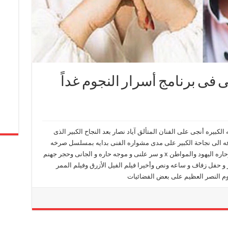
 فى برنامج أسرار النجوم غداً
الكبيره أنجى على الفنان المتألق آياد نصار بعد النجاح الكبير الذى
لم الممر وفيلم الفيل الأزرق 2 بالأضافه الى نجاحة الكبير على مدى مشواره الفنى بدايه بمسلسل صرخه
انثى مع الفنانه داليا البحيرى ومسلسل الجماعه وحاره اليهود والمواطن x و سر علنى و موجه حاره و الجانى وحجر جهنم
 و حفل زفاف و ساعه ونص وأخيرا فيلم الفيل الأزرق وفيلم الممر