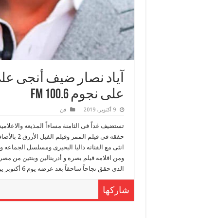
آياد نصار ضيف أنجى على
على نجوم FM 100.6
9 أكتوبر، 2019
فن
تستضيف غداً فى الثامنة مساءاً المذيعه والاعلاميه 
حققه فى في
ومن افلامه فيلم بصره و أدرينالين وبنتين من مصر
الذى حقق نجاحاً ساحقاً بعد عرضه يوم 6 أكتوبر يوم النصر العظيم على بعض الفضائيات
شاركها