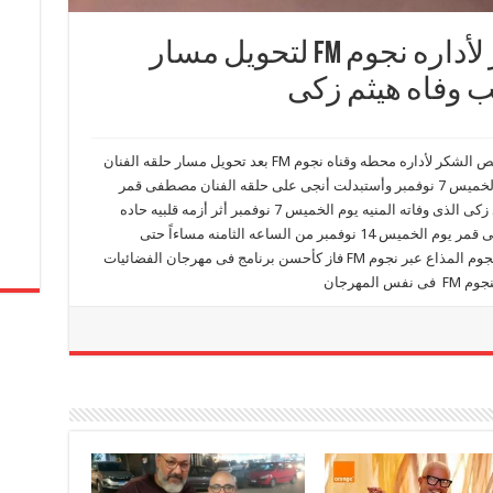
أنجى على خالص الشكر لأداره نجوم FM لتحويل مسار
وفاه هيثم زكى
تقدمت الاعلاميه والمذيعه الكبيره أنجى على بخالص الشكر لأداره محطه وقناه نجوم FM بعد تحويل مسار حلقه الفنان
مصطفى قمر والتى كان مقرر أذاعه الحلقه يوم الخميس 7 نوفمبر وأستبدلت أنجى على حلقه الفنان مصطفى قمر
بحلقه خاصه عن الفنان الشاب الراحل هيثم أحمد زكى الذى وفاته المنيه يوم الخميس 7 نوفمبر أثر أزمه قلبيه حاده
وتذيع محطه وراديو نجوم FM حلقه الفنان مصطفى قمر يوم الخميس 14 نوفمبر من الساعه الثامنه مساءاً حتى
العاشره مساءاً الجدير بالذكر أن برنامج أسرار النجوم المذاع عبر نجوم FM فاز كأحسن برنامج فى مهرجان الفضائيات
لمهرجان