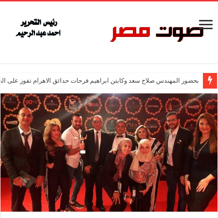
بحضور المهندس صلاح سعد وكابتن ابراهيم فرحات حدائق الاهرام تفوز على ال