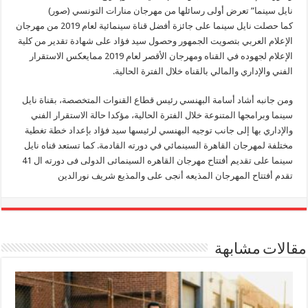
نايل سينما” تعرض أولى رسائلها من مهرجان منارات التونسي (صور)
كما حصلت نايل سينما على جائزة أفضل قناة سينمائية لعام 2019 من مهرجان
الإعلام العربي بتصويت الجمهور وحصول سيد فؤاد على شهادة تقدير من كلية
الإعلام لجهوده في القناه ومهرجان الأقصر لعام 2019 ممايعكس الاستقرار
الفني والإداري والمالي بالقناه خلال الفترة الحالية.
ومن جانبه أشاد أسامة البهنسي رئيس قطاع القنوات المتخصصة، بقناة نايل
سينما وبرامجها المتنوعة خلال الفترة الحالية، مؤكدا حالة الاستقرار الفني
والإداري بها إلى جانب توجيه البهنسي لرئيسها سيد فؤاد بإعداد خطة تغطية
مختلفة لمهرجان القاهرة السينمائي في دورته القادمة. كما تستعد قناه نايل
سينما على تقديم أفتتاح مهرجان القاهره السينمائى الدولى فى دورته ال 41
تقدم أفتتاح المهرجان المذيعه أنجى على والمذيع شريف نورالدين
مقالات مشابهة