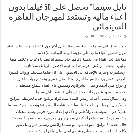
نايل سينما” تحصل على 50 فيلما بدون
أعباء ماليه وتستعد لمهرجان القاهره
السينمائى
19 نوفمبر، 2019
فن
قامت قناة نايل سينما برئاسة سيد فؤاد على أكثر من 50 فيلما من الملك العام
بدون تحميل أعباء مالية على خزينة الهيئة الوطنية للإعلام.
كما شاركت القناة في تغطية 28 مهرجانا سينمائيا مصريا وعربيا وعالميا منها
برلين، الجونة، مراكش، قرطاج، القاهرة، الأقصر، الرباط، سلا تازه،
الإسكندرية وغيرها بالإضافة إلى الحصول على 48 فيلما تسجيليا وروائيا قصيرا
للعرض ضمن برنامج سينما أخرى إعداد منى عمري وتقديم رباب الشريف
وإخراج مني أحمد وإيمان الشرقاوى ومنسق عام القناة سماح مصطفى.
اخبار ماسبيرو.. 4 مهرجانات جديدة على شاشة “نايل سينما”
وفي سياق متصل أضاف رئيس القناة سيد فؤاد برنامج جديد لخريطة البرامج
لاستكمال الربط بين المتعة والتسلية والثقافة السينمائية وهو برنامج “السينما
تغني” حول الموسيقى والأغاني والأفلام، إعداد مروة حربي وسيد شعبان
وتقديم مروة السيد وإخراج كريم سمير ولؤي معروف، حيث تشهد المحطة
حاليا تقديم 8 برامج متنوعة منها الو سينما واكشن وسيني فيو ونايل نيوز
وكلوز اب إعداد سيد شعبان وتقديم انجي على وإخراج دعاء أحمد.