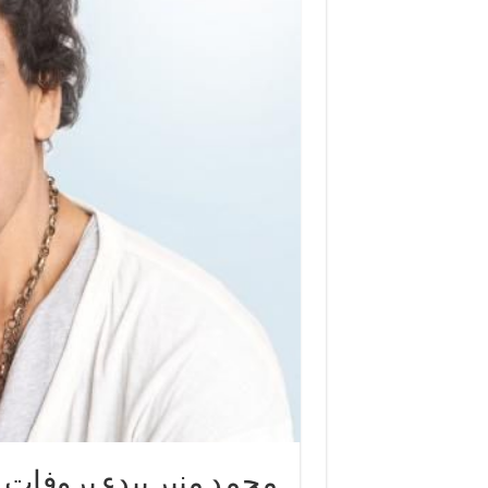
محمد منير يبدء بروفات ح