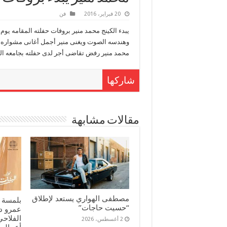
20 فبراير، 2016
فن
وهندسه الصوت ويغنى منير أجمل أغانى مشواره ي
محمد منير رفض تقاضى أجر لدى حفلته بجامعه ال
شاركها
مقالات مشابهة
مصطفى الهواري يستعد لإطلاق
بلمسة 
“حسيت حاجات”
عمرو د
الفلاحي
2 أغسطس، 2026