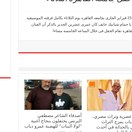
يبدء الكينج محمد منير بروفات حفلته المقامه يوم 25 فبراير الجارى بجامعه القاهره يوم الثلاثاء بكامل فرقته الموسيقيه
ا حمام شبابيك خايف كان عمرى عشرين الجدير بالذكر أن الفنان
قاهره تقام الحفل فى خلال الساعه الخامسه مساءا
أصدقاء الشاعر مصطفى
عصرية وتراث مصري..
البرنس يحتفلون بنجاح أغنية
ياب يمزج التراث
“لولا البنات” للهضبة عمرو دياب
 بالحداثة في أحدث