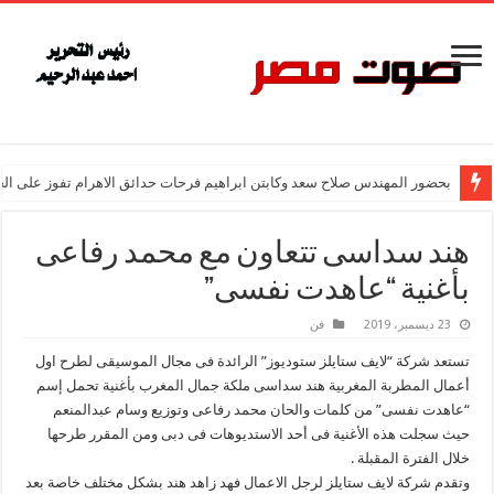
بحضور المهندس صلاح سعد وكابتن ابراهيم فرحات حدائق الاهرام تفوز على ال
هند سداسى تتعاون مع محمد رفاعى
بأغنية “عاهدت نفسى”
23 ديسمبر، 2019
فن
تستعد شركة “لايف ستايلز ستوديوز” الرائدة فى مجال الموسيقى لطرح اول
أعمال المطربة المغربية هند سداسى ملكة جمال المغرب بأغنية تحمل إسم
“عاهدت نفسى” من كلمات والحان محمد رفاعى وتوزيع وسام عبدالمنعم
حيث سجلت هذه الأغنية فى أحد الاستديوهات فى دبى ومن المقرر طرحها
خلال الفترة المقبلة .
وتقدم شركة لايف ستايلز لرجل الاعمال فهد زاهد هند بشكل مختلف خاصة بعد