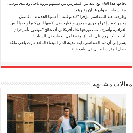
نجاحها هذا العام مع عدد من المطربين من ضمنهم مروة ناجى وهايدى موسى
ورنا سماحة وروان عليان وغيرهم .
وطرحت هند السداسي مؤخرا “فيديو كليب” أغنيتها الجديدة “ماكاينش
معامن”، من إخراج مهدي حمدون واختارت في أغنيتها التي كتبها ولحنها أنس
العراقي، وأشرف على توزيعها بلال أفريكانو، أن تعالج “موضوع تأثير فراق
الحبيب أو الزوج على المرأة، وخيبة أمل الفتيات في الشباب”.
يشار إلى أن هند السداسي، ابنة مدينة الدار البيضاء البالغة فازت بلقب ملكة
جمال المغرب العربي في عام 2016.
مقالات مشابهة