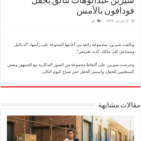
شيرين عبدالوهاب تتألق بحفل
فودافون بالأمس
22 فبراير، 2016
فن
وتألقت شيرين، بمجموعة رائعة من أغانيها المتنوعة على رأسها، “أه ياليل،
ومشاعر، كلى ملكك، كده، طريقى”.
وحرصت شيرين، على ألتقاط مجموعة من الصور التذكارية مع الجمهور وبعض
المنظمين للحفل، واستمر الحفل حتى صباح اليوم التالى
مقالات مشابهة