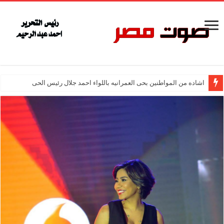
اشاده من المواطنين بحى العمرانيه باللواء احمد جلال رئيس الحى