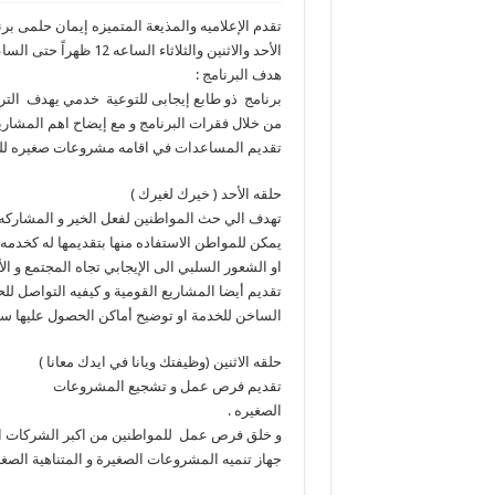
تقدم الإعلاميه والمذيعة المتميزه إيمان حلمى ب
الأحد والاثنين والثلاثاء الساعه 12 ظهراً حتى الساعه 1 ظهراً
هدف البرنامج :
برنامج ذو طابع إيجابى للتوعية خدمي يهدف التر
من خلال فقرات البرنامج و مع إيضاح اهم المشاري
تقديم المساعدات في اقامه مشروعات صغيره للتغ
حلقه الأحد ( خيرك لغيرك )
تهدف الي حث المواطنين لفعل الخير و المشاركه ال
يمكن للمواطن الاستفاده منها بتقديمها له كخدمه 
او الشعور السلبي الى الإيجابي تجاه المجتمع و الأ
تقديم أيضا المشاريع القومية و كيفيه التواصل
الساخن للخدمة او توضيح أماكن الحصول عليها سوا
حلقه الاثنين (وظيفتك ويانا في ايدك معانا )
تقديم فرص عمل و تشجيع المشروعات
الصغيره .
و خلق فرص عمل للمواطنين من اكبر الشركات الا
جهاز تنميه المشروعات الصغيرة و المتناهية الصغر