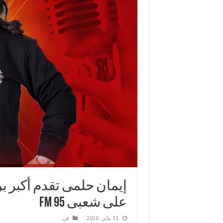
إيمان حلمى تقدم أكبر 
على شعبى FM 95
13 يناير، 2020
فن