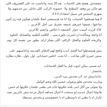
معتقدش هفتح دفتر الحساب بعد 20 سنه واحاسب حد على الغضروف اللى
هو جالى من وقفه المطبخ ولا خشونة الركب اللى جاتلى من خدمتهم ولا
ضهري المنحني في سبيل اسعادك لا لا لا
لا هما هيدفعوا الحساب ولا انا حد هيسمعنى اصلا علشان هيكون فيه زى كتيير
ساعتها .. ضيعوا عمرهم شمعه تحترق من أجل الأخرين ..
فأنا قررت أسيب حوار الشمعه دا خالص وانضم للأخرين
انا واثقة ومتأكدة ان اسرتى عاوزه منى .. الكلمه الطيبه والضحكه الحلوة
والريحه الحلوه والعقل الراقى اللى بيفكر ازاى يطور من نفسه كل يوم
..
مش هيتبسطوا لما أفضل أندب وافتح لهم الدفاتر القديمه واحاسبهم على
سنين عمرى اللى ضاعت .. انا بحب اخلص حساباتى اول باول .. طازه بطازه
ايه ضمنى يمكن اموت قبل ما اقفل الحسابات
باختصار :
ماتداينيش حد لان محدش بيرد الدين ..
وياريت محدش يعلق ويقولى حسبي الله ونعم الوكيل
ولا يقولى من أكل ابنى بلحه حلاوتها جات فى بطنى علشان حلاوتها ام حسن
هاتولنا اجيال جديده لو سمحت !! اجيال متدلعه اجيال مرحه مش عايزيين نعيد
تكرار اه يا بطني اه يا وسطي اه يا عصعوصتي و محدش يسمعك