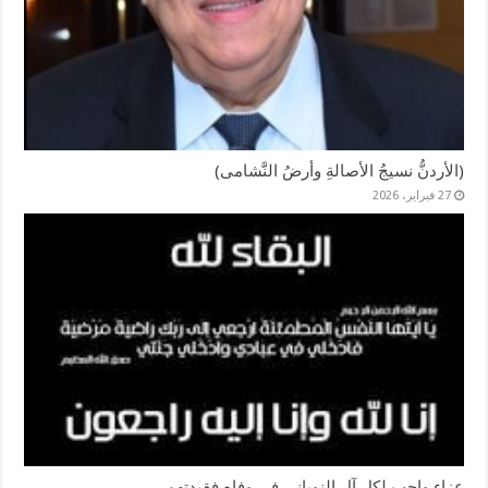
(الأردنُّ نسيجُ الأصالةِ وأرضُ النَّشامى)
27 فبراير، 2026
عزاء واجب لكل آل النوبانى فى وفاه فقيدتهم