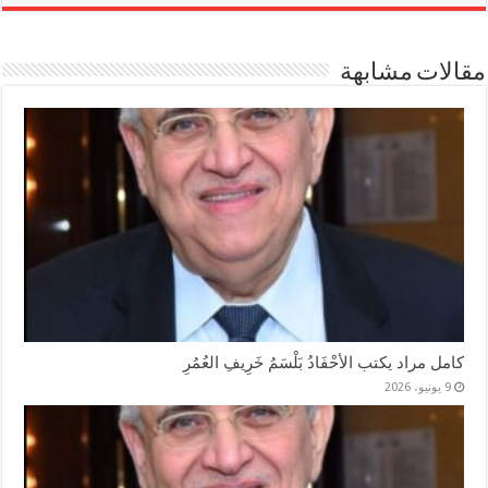
مقالات مشابهة
كامل مراد يكتب الأحْفَادُ بَلْسَمُ خَرِيفِ العُمُرِ
9 يونيو، 2026