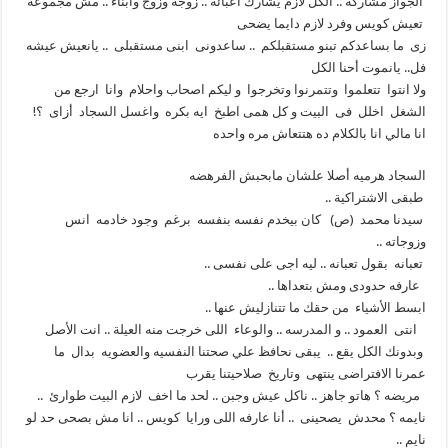
الجواز مشاركه .. الكل لازم يشارك أعبائه .. زوجه وزوج وأبناء .. مش مجموعه
تعيش كويس وفرد لازم دايما يضحى
زى ما بساعدكم تبنو مستقبلكم .. ساعدونى ابنى مستقبلى .. يانعيش عيشه
فل.. يانموت أحنا الكل
ولا انتوا تتعلموا وتتمرنوا وتخرجوا و ليكم اصحاب واحلام وانا ارجع من
الشغل اخلل فى البيت و كل همى اطبخ ايه بكره واغسل السجاد أزاى ؟!
انا مالي انا بالكلام ده هتتعاش مره واحده
السجاد هرميه أصلا علشان مابحبش الفرهضه
طبقى الاشتراكية ..
سيدنا محمد (ص) كان بيخدم نفسه بنفسه برغم وجود خادمه انس
وزوجاته ..
تعبانه بقول تعبانه .. ليه اجى على نفسى ..
عارفه حدودى ومش بتعداها ..
ابسط الأشياء من حقك ما تتنازليش عنها ..
انتى العمود .. و المدرسه .. والوعاء اللى خرجت منه العيلة .. انت الأصل
وبدونك الكل يقع .. يبقى نحافظ علي صحتنا النفسيه والعضويه بدال ما
عمرنا الافتراضى ينتهى وتاريخ صلاحيتنا يقرب
مريضه ؟ هاتو جاهز .. ناكل عيش وجبن .. لحد ما اخف لازم البيت طوارئ ..
نايمه ؟ محدش يصحينى .. أنا عارفه اللى ورايا كويس .. انا مش بصحى حد لو
نايم ..