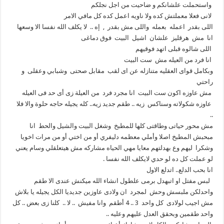
واستحملت علشانكم و ضاحيت من اجل نجلكم
لانى فعلا معملتش كده ولا ناويه اعمل كده كل مافي الامر
اللى بقدر اعمله بعمله واللى مش بقدر , إه .. لا يكلف الله نفسا الا وسعها
انا مش هرقليز علشان اشيل البيت فوق دماغى
اللى شالوه قبلى اتهد فوقيهم
انا فرد من العيله مش ست البيت
وبكامل قواى العقليه متنازله عن اى لقب مقابل صحتى وشبابي وعقلى و
راحتي
مش عاوزه اكون ست البيت انا مجرد فرد من العيلة زى أى حد فى العيله
عاوزه شكولاته وسناكس زيه .. طقم جديد زيه.. كله يجيله حاجه حلوة والا فلا
..
مش محور حياتى وطاقتى كلها للمطبخ وشغل البيت والشيل والحط انا
مبحبش المطبخ اصلا وأملي معظمه دليفري أو من اختي أو من مرات اخويا
وشكرا ليهم وع بهدلتهم معايا مهي الحياه مشاركه مش هيتعلقلي وسام يعني
لو عملت كل ده لو حدي لايكلف الله نفسا .
انا بحب الدلع.. اتدلع الاول
لبس مفتل او اتبهدل برمى علطول انشاء الله ميكنش عندى الا طقم
واحدلكن ملبسش وحش لمجرد ان ولادى عاوزين جديديا الكل يجيله يا بلاش
مش اجيب لولادى كل واحد 3 .. 4 أطقم وانا مفيش .. لا .. كلنا زى بعض .. كل
واحد طقمين وبحقق العدل عليهم وعليه ..