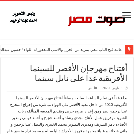
عائلة فتح الباب تنعي بمزيد من الحزن والأسى المغفور له اللواء / حسين عبدالح
أفتتاح مهرجان الأقصر للسينما
الأفريقية غداً على نايل سينما
6 مارس، 2020
فن
يذاع غداً فى تمام الساعه السابعه مساءاً أفتتاح مهرجان الأقصر للسينما
الأفريقية 2020 من داخل معبد الأقصر على الهواء مباشره من إخراج المخرج
عبدالرحمن نصر ومن إعداد مروه حربى وتقديم المذيعه المتألقه رباب
الشريف وفريق عمل الأنتاج مجدى رشاد و أحمد حجاج و أحمد فهمى ومدير
الأضاءه تامر الشريف ومديرى التصوير محمد الخبيرى والبطل عبدالرحمن و
هانى شحاته و علياء محمود و فريق الأخراج داليا سالم و محمد نزار منسق عام