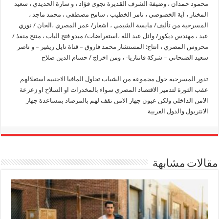
محمود حمدان ، وضيفة الشرف القديرة نجوى فؤاد ، و سارة الحديدي ، سعيد
المختار ، آية الخصوصي ، تامر الخطيب ، سامح مصطفى ، محمد ماجد ،
المسرحية من تأليف/ مايسة الشيمي ، اشعار/ عمر المصري ،الحان / نوري
عيد ، مهندس ديكور/ وائل عبد الله ،استعراضات/ ميدو فتح الباب ، منتج منفذ /
محروس المصري ، انتاج: المستشار محمد فاروق – قناة نايل ريفير – و ناصر
سعيد الضنحاني – شركة فانتازيا- ، ومن اخراج / حسام الدين صلاح
تدور المسرحية حول مجموعة من الشباب تحاول المافيا الاجنبية استغلالهم
عقب الثورة لتدمير الاقتصاد المصري سواء بالمخدرات او السلاح او زعزعة
الامن الداخلي ولكن عيون جهاز الامن تقف لهم بالمرصاد بمساعدة جهاز
الانتربول والدول العربية
مقالات مشابهة