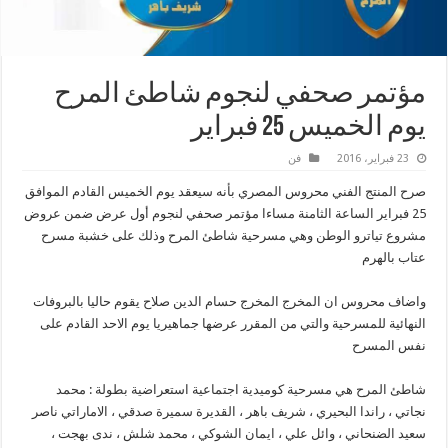
مؤتمر صحفي لنجوم شاطئ المرح
يوم الخميس 25 فبراير
23 فبراير، 2016
فن
صرح المنتج الفني محروس المصري بأنه سيعقد يوم الخميس القادم الموافق
25 فبراير الساعة الثامنة مساءا مؤتمر صحفي لنجوم أول عرض ضمن عروض
مشروع تياترو الوطن وهي مسرحية شاطئ المرح وذلك على خشبة مسرح
عتاب بالهرم
واضاف محروس ان المخرج المخرج حسام الدين صلاح يقوم حاليا بالبروفات
النهائية للمسرحية والتي من المقرر عرضها جماهيريا يوم الاحد القادم على
نفس المسرح
شاطئ المرح هي مسرحية كوميدية اجتماعية استعراضية بطولة : محمد
نجاتي ، راندا البحيري ، شريف باهر ، القديرة سميرة صدقي ، الاماراتي ناصر
سعيد الضنحاني ، وائل علي ، ايمان الشوكي ، محمد شلش ، ندى بهجت ،