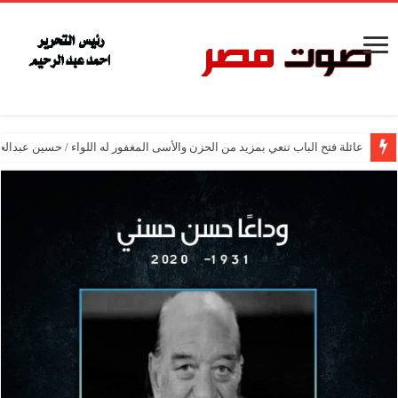
عائلة فتح الباب تنعي بمزيد من الحزن والأسى المغفور له اللواء / حسين عبدالح