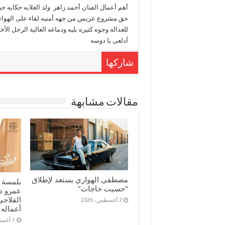
أهم أعمال الفنان أحمد زاهر ولد الغلابه حكايه حيا
حق مشروع عريس من جهه أمنيه لقاء على الهواء 
للعدالة وجوه كثيره بليه ودماغه العالية الرجل ال
أدلعى يا دوسه
شاركها
مقالات مشابهة
مصطفى الهواري يستعد لإطلاق
بلمسة 
“حسيت حاجات”
عمرو د
الفلاحي
2 أغسطس، 2026
أعماله 
1 أغسطس، 2026