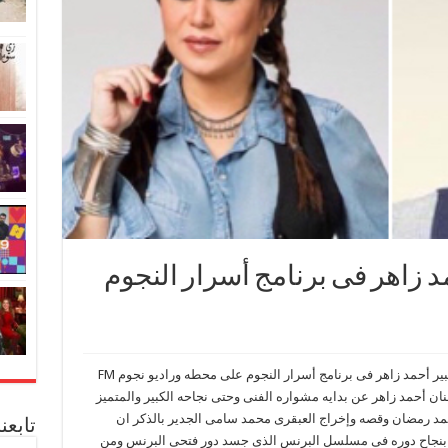
زاهر فى برنامج أسرار النجوم
تستضيف الإعلاميه المتميزه أنجى على الفنان الكبير أحمد زاهر فى برنامج أسرار النجوم على محطه وراديو نجوم FM
الفنان أحمد زاهر عن بدايه مشواره الفنى وحتى نجاحه الكبير والمتميز
 رمضان وقصه وإخراج العبقرى محمد سامى الجدير بالذكر ان
تابعن
 بنجاح دوره فى مسلسل البرنس الذى جسد دور فتحى البرنس ومن