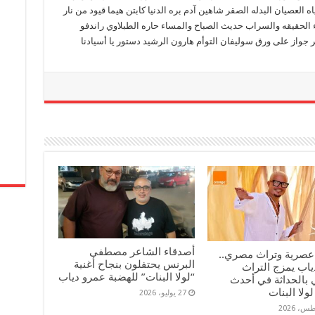
ه العصيان البدله الصقر شاهين آدم بره الدنيا كابتن هيما قيود من نار
الحقيقه والسراب حديث الصباح والمساء حاره الطبلاوي راندفو
أخر جواز على ورق سوليفان التوأم هارون الرشيد دستور يا أسيادنا
أصدقاء الشاعر مصطفى
عصرية وتراث مصري..
البرنس يحتفلون بنجاح أغنية
ياب يمزج التراث
“لولا البنات” للهضبة عمرو دياب
 بالحداثة في أحدث
لولا البنات
27 يوليو، 2026