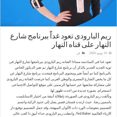
ريم البارودى تعود غداًً ببرنامج شارع
النهار على قناه النهار
19 يونيو، 2020
فن
تعود غدا فى السادسه مساءا الفنانه ريم البارودى ببرنامجها شارع النهار فى
ثوبه الجديد الجدير بالذكر أن برنامج شارع النهار تم تغير الديكور الخاص
بالبرنامج كما تم أيضاً تغير ومحتوى البرنامج فيتحدث برنامج شارع النهار عن
كل ما يخص الشارع المصرى والوطن العربى كما حرصت الفنانة ريم البارودى
على مشاركة متابعيها عبر حسابها الرسمى على موقع التواصل الاجتماعى
انستجرام، بصورة جديدة من احدث ظهور لها.
وتألقت ريم البارودى فى الصورةة بإطلالة أنيقة من اختيار الاستايلست
ياسمين رضا، حيث ارتدت فستان قصير يصل إلى حدود الركبة واتسم
التصميم بنقوشات الورد ذات الألوان المبهجة، وقد حمل التصميم توقيع دار
الازياء العالمية Ted Baker. وانتعلت ريم البارودى حذاء أنيق ذا كعب عالى