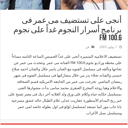
أنجى على تستضيف مى عمر فى
برنامج أسرار النجوم غداً على نجوم
FM 100.6
1 يوليو، 2020
فن
تستضيف الاعلاميه المتميزه أنجى على غداً الخميس الساعه الثامنه مساءاً
على محطه وراديو نجوم FM 100.6 الفنانه مى عمر وتتحدث مى عمر عن
نجاحها وتألقه فى مسلسل الفتوه مع الفنان ياسر جلال والفنان احمد صلاح
حسنى والفنانه نجلاء بدر من خلال مشاركتها فى مسلسل الفتوه فى شهر
رمضان الماضي تخرجت مى عمر من الجامعه الامريكيه قسم الصحافه
والاعلام وهيا زوجه المخرج العبقرى محمد سامى بدأت مشوارها الفنى
بمسلسل حكايه حياه وكلام على ورق ولد الغلابه أخر ديك فى مصر تصبح على
خير ريح المدام الأسطورة عفاريت عدلى علام الطبال حاله عشق مسرحيه
بابا جاب موز كما تستعد لمسلسل لؤلؤ فى اول بطوله خاصه لمى عمر
ومسلسل نسل الأغراب