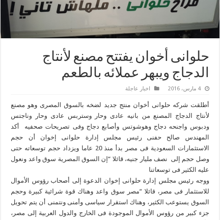
حلوانى أخوان يفتتح مصنع لأنتاج
الدجاج ويبهر عملائه بالطعم
4 مارس، 2016
اخبار عاجلة
أطلقت شركه حلوانى أخوان منتج جديد لضخه بالسوق المصرى وهو مصنع
لأنتاج الدجاج المصنع من بانيه عادى وحار وستربس عادى وحار وناجتس
ودبوس واجنحه دجاج وهوشوتس وأصابع دجاج وفى تصريحات صحفيه أكد
المهندس صالح حفنى رئيس مجلس إدارة حلوانى إخوان أن حجم
الاستثمارات السعودية فى مصر بدأ منذ 20 عاما ويزداد حجم توسعاته حتى
وصل حجم إلى نصف مليار جنيه، قائلا “إن السوق المصرية سوق واعد ونعول
عليه الكثير فى توسعاتنا
ووجه رئيس مجلس إدارة حلوانى إخوان الدعوة إلى أصحاب رؤوس الأموال
للاستثمار فى مصر، قائلا “مصر سوق واعد وهناك قوة شرائية كبيرة وحجم
السوق يستوعب الكثير، وهناك استقرار سياسى وأمنى ونتمنى أن يتم تحويل
جزء كبير من رؤوس الأموال الموجودة فى الخارج والدول العربية إلى مصر،