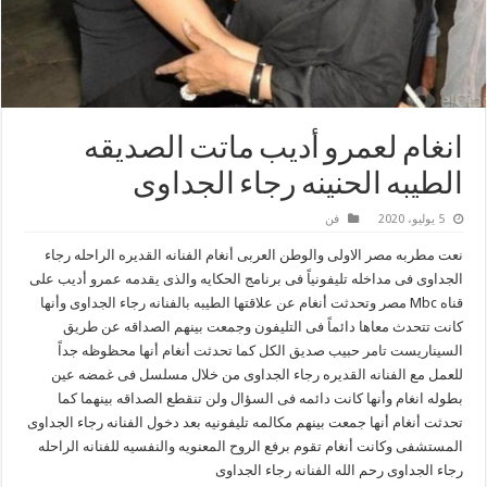
انغام لعمرو أديب ماتت الصديقه
الطيبه الحنينه رجاء الجداوى
5 يوليو، 2020
فن
نعت مطربه مصر الاولى والوطن العربى أنغام الفنانه القديره الراحله رجاء
الجداوى فى مداخله تليفونياً فى برنامج الحكايه والذى يقدمه عمرو أديب على
قناه Mbc مصر وتحدثت أنغام عن علاقتها الطيبه بالفنانه رجاء الجداوى وأنها
كانت تتحدث معاها دائماً فى التليفون وجمعت بينهم الصداقه عن طريق
السيناريست تامر حبيب صديق الكل كما تحدثت أنغام أنها محظوظه جداً
للعمل مع الفنانه القديره رجاء الجداوى من خلال مسلسل فى غمضه عين
بطوله انغام وأنها كانت دائمه فى السؤال ولن تنقطع الصداقه بينهما كما
تحدثت أنغام أنها جمعت بينهم مكالمه تليفونيه بعد دخول الفنانه رجاء الجداوى
المستشفى وكانت أنغام تقوم برفع الروح المعنويه والنفسيه للفنانه الراحله
رجاء الجداوى رحم الله الفنانه رجاء الجداوى