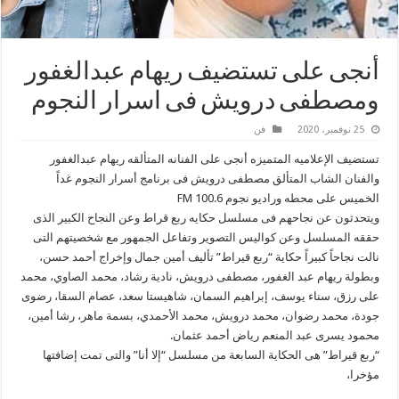
أنجى على تستضيف ريهام عبدالغفور
ومصطفى درويش فى اسرار النجوم
25 نوفمبر، 2020
فن
تستضيف الإعلاميه المتميزه أنجى على الفنانه المتألقه ريهام عبدالغفور
والفنان الشاب المتألق مصطفى درويش فى برنامج أسرار النجوم غداً
الخميس على محطه وراديو نجوم FM 100.6
ويتحدثون عن نجاحهم فى مسلسل حكايه ربع قراط وعن النجاح الكبير الذى
حققه المسلسل وعن كواليس التصوير وتفاعل الجمهور مع شخصيتهم التى
نالت نجاحاً كبيراً حكاية “ربع قيراط” تأليف أمين جمال وإخراج أحمد حسن،
وبطولة ريهام عبد الغفور، مصطفى درويش، نادية رشاد، محمد الصاوي، محمد
على رزق، سناء يوسف، إبراهيم السمان، شاهيستا سعد، عصام السقا، رضوى
جودة، محمد رضوان، محمد درويش، محمد الأحمدي، بسمة ماهر، رشا أمين،
محمود يسرى عبد المنعم رياض أحمد عثمان.
“ربع قيراط” هى الحكاية السابعة من مسلسل “إلا أنا” والتى تمت إضافتها
مؤخرا،