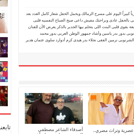
ً كبيراً اليوم على مسرح الزمالك ويحمل الحفل شعار كامل العدد بعد
ى بالحفل عادى وبراحتك مفيش داعى صبح الصباح النفسيه قلبى
ة بقوى قلبى البنت اللى بتحلم بيها الجدير بالذكر يعرض الأن للفنان
بى بدور بدر ياسين وأشاد جمهور الوطن العربى بدور محمد
لشرنوبى نرمين الفقى نجلاء بدر هيدى كرم أدوارد سلوى عثمان هدير
تابعن
أصدقاء الشاعر مصطفى
عصرية وتراث مصري..