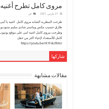
مروى كامل تطرح أغنيه يا
21 مارس، 2021
فن
طرحت المطربه الشابه مروى كامل اغنيه يا أمى بم
طارق حسيب مكس وماستر شادى سليم ستوديو 
وطرحت مروى كامل اغنيه امى على موقع يوتيوب بق
كامل للأستعداد لإحياء اكثر من حفل
https://youtu.be/rK1FskzfKAU
شاركها
مقالات مشابهة