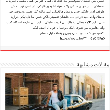
عينين بس علشان تشوفك.وانت كنت كل همى اكتر من همى بنفسى عمرة ما
هنساكى . بس قولى هتبقى ولا ماشية .انا بدور عليكى لكن انتى فين . مش
هاوقف ادور عليكى حتى لو مش هالاقيكى انتى مالية كل عقلى .ودلوقتي فى
حضنك واحد بعيد قربتى منه علشان تنسيني..لكن عمره ما هايديكى حرارة
حبى .لكن كلامه بطال بيقولك انى كدبت عليكى . لكن انتى عارفه انه كله كدب
وانى هاموت من شوقى ليكى .وعمال اقول انا آسف ليكى
الاغنيه من كلمات و الحان وتوزيع وغناء خليل حسام
https://youtu.be/T1mGzO4IPn0
مقالات مشابهة