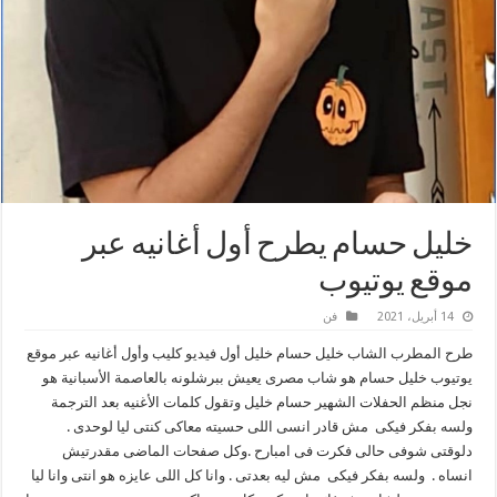
خليل حسام يطرح أول أغانيه عبر
موقع يوتيوب
14 أبريل، 2021
فن
طرح المطرب الشاب خليل حسام خليل أول فيديو كليب وأول أغانيه عبر موقع
يوتيوب خليل حسام هو شاب مصرى يعيش ببرشلونه بالعاصمة الأسبانية هو
نجل منظم الحفلات الشهير حسام خليل وتقول كلمات الأغنيه بعد الترجمة
ولسه بفكر فيكى مش قادر انسى اللى حسيته معاكى كنتى ليا لوحدى .
دلوقتى شوفى حالى فكرت فى امبارح .وكل صفحات الماضى مقدرتيش
انساه . ولسه بفكر فيكى مش ليه بعدتى . وانا كل اللى عايزه هو انتى وانا ليا