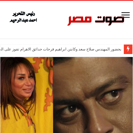
بحضور المهندس صلاح سعد وكابتن ابراهيم فرحات حدائق الاهرام تفوز على ال