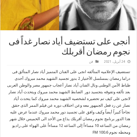
أنجى على تستضيف أياد نصار غداً فى
نجوم رمضان أقربلك
24 أبريل، 2021
فن
تستضيف الإعلاميه المتألقه انجى على الفنان المتميز أياد نصار المتألق فى
دراما رمضان بمسلسل الأختيار 2 بدور تجسيد الشهيد محمد مبروك أحدى
ظباط الأمن الوطنى ونال الفنان أياد نصار أعجاب جمهور مصر والوطن العربى
بعد تألقه وتفوقه بتجسيد دور الضابط الشهيد محمد مبروك ويتحدث أياد نصار
لانجى على كيف تم تحضيره لشخصيه الشهيد محمد مبروك كما يتحدث أياد
نصار عن رد فعل الجمهور معه وعن اختلاف دوره عن فيلم الممر الذى حقق
نجاحاً كبيراً أيضاً وكيف وافق على تجسيد دور محمد مبروك عندما عرض عليه
هذا الدور برنامج نجوم رمضان أقربلك يذاع من الأحد الى الخميس خلال شهر
رمضان من الساعه 10 مساءاً إلى الساعه 12 مساءاً على الهواء على راديو
ومحطه نجوم FM 100.6