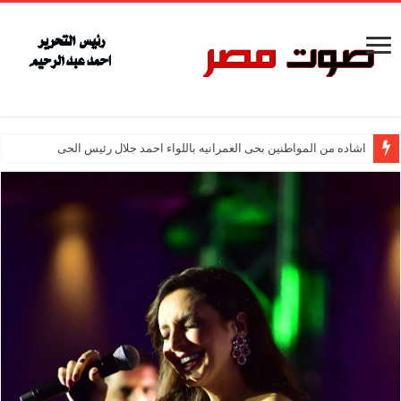
اشاده من المواطنين بحى العمرانيه باللواء احمد جلال رئيس الحى