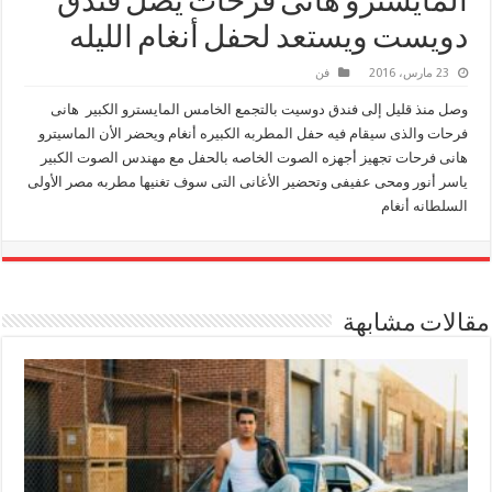
المايسترو هانى فرحات يصل فندق
دويست ويستعد لحفل أنغام الليله
23 مارس، 2016
فن
وصل منذ قليل إلى فندق دوسيت بالتجمع الخامس المايسترو الكبير هانى
فرحات والذى سيقام فيه حفل المطربه الكبيره أنغام ويحضر الأن الماسيترو
هانى فرحات تجهيز أجهزه الصوت الخاصه بالحفل مع مهندس الصوت الكبير
ياسر أنور ومحى عفيفى وتحضير الأغانى التى سوف تغنيها مطربه مصر الأولى
السلطانه أنغام
مقالات مشابهة