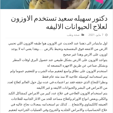
دكتور سهيله سعيد تستخدم الاوزون
لعلاج الحيوانات الاليفه
7 مايو، 2021
صحة وطب
اول مايتبادر الى ذهننا عند الحديث عن الاوزون هوا طبقه الاوزون اللي تحمي
الارض من الاشعه فوق البنفسجيه وتحيط بالارض …. وهذا يعني انه لا يوجد
اوزون على الارض وهذا غير صحيح
يتواجد الاوزون على الارض بشكل طبيعي عند حصول البرق اوقات المطر
وبشكل صناعي عن طريق الاجهزه المصنعه له
استخدم الاوزون على نطاق واسع لتعقيم مباه الشرب و للتعقيم عموما ولم
يتم استخدامه كوسيله علاجيه الا منذ مئه عام فقط
ونظرا للنجاح الذي حققه فقد تم اعتماده في عده دول حول العالم كعلاج لعدد
من الامراض في البشر والحيوانات الاليفه و غير الاليفه
يتم استخدام الاوزون العلاجي في علاج عدد كبير من الامراض كمشاكل الكبد
والكلى وبعض انواع الاورام وكعلاج مساعد للحد من الاثار الجانبيه للعلاجات
العنيفه كالكيماوي والاشعاع … كذلك تم استخدامه بمعدلات نجاح عاليه في
علاج الحساسيات والامراض الجلديه والجروح وفي العمليات الجراحيه لتعقيم