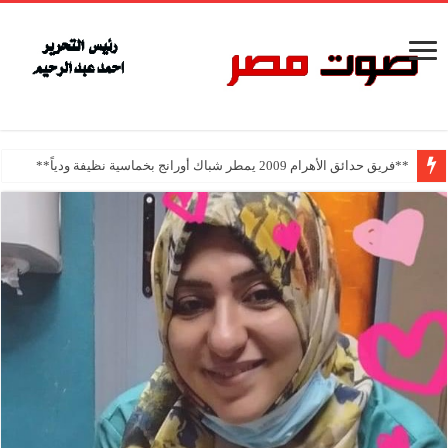
**فريق حدائق الأهرام 2009 يمطر شباك أورانج بخماسية نظيفة ودياً**