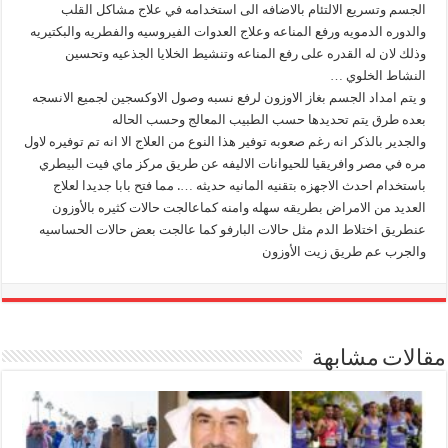
الجسم وتسريع الالتئام بالاضافه الى استخدامه في علاج مشاكل القلب
والدوره الدمويه ورفع المناعه وعلاج العدوات الفيروسيه والفطريه والبكتيريه
وذلك لان له القدره على رفع المناعه وتنشيط الخلايا الجذعيه وتحسين
النشاط الخلوي …
و يتم امداد الجسم بغاز الاوزون لرفع نسبه وصول الاوكسجين لجميع الانسجه
بعده طرق يتم تحديدها حسب الطبيب المعالج وحسب الحاله
والجدير بالذكر انه رغم صعوبه توفير هذا النوع من العلاج الا انه تم توفيره لاول
مره في مصر وافريقيا للحيوانات الاليفه عن طريق مركز ماي فيت البيطري
باستخدام احدث الاجهزه بتقنيه المانيه حديثه …. مما فتح بابا جديدا لعلاج
العديد من الامراض بطريقه سهله وامنه كماعالجت حالات كثيره بالأوزون
عنطريق اختلاط الدم مثل حالات البارفو كما عالجت بعض حالات الحساسيه
والجرب عم طريق زيت الأوزون
مقالات مشابهة