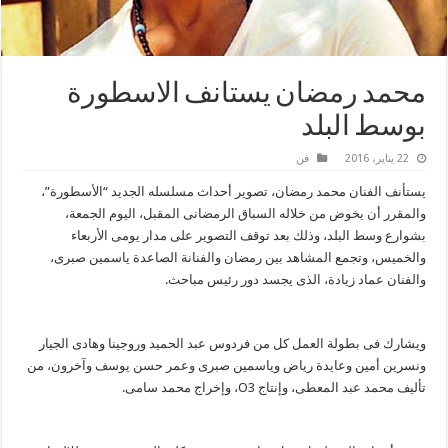
محمد رمضان يستانف الاسطورة
بوسط البلد
22 يناير، 2016
فن
يستأنف الفنان محمد رمضان، تصوير أحداث مسلسله الجديد “الأسطورة”،
والمقرر أن يخوض من خلاله السباق الرمضانى المقبل، اليوم الجمعة،
بشوارع وسط البلد، وذلك بعد توقف التصوير على مدار يومى الأربعاء
والخميس، وتجمع المشاهد بين رمضان والفنانة الصاعدة ياسمين صبرى،
والفنان عماد زيادة، الذى يجسد دور رئيس مباحث.
ويشارك فى بطولة العمل كل من فردوس عبد الحميد وروجينا وهادى الجيار
ونسرين أمين وعايدة رياض وياسمين صبرى وعمر حسن يوسف وآخرون، من
تأليف محمد عبد المعطى، وإنتاج O3، وإخراج محمد سامى.