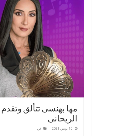
مها بهنسى تتألق وتقدم
الريحانى
10 يونيو، 2021
فن