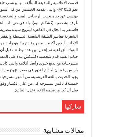
قدمت الاعلاميه والمذيعة المتألقه مها بهنسى حل
نغم FM105.3 والتى تقدمه الخميس من كل
بهنسى عن حياه نجيب الريحانى الفنيه والشخصية
عُرف بشخصية (كشكش بيه)، ولد في حي باب الش
فاستقر به الحال في القاهرة ليتزوج سيدة مصرية
الشعرية فعاشر الطبقة الشعبية البسيطة والفقيرة
الأجانب الذين أكرمت مصر وفادتهم”. هو واحد من
البنوك الزراعية ثم إنتقل بين عدة وظائف قبل أن
حياته الفنية قدم شخصية (كشكش بيه) على المسرح
مسرحياته مع بديع خيري وأيضًا أفلامه والتي كا
باريس رغم أن أحداثها تدور في مصر، تزوج من الفنا
خمسة)، نافس بمسرحه كل من علي الكسار وفوزي ا
قبل أن يُعرض فيلمه الأخير (غزل البنات).
شاركها
مقالات مشابهة