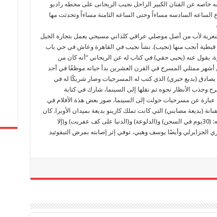
قه خاصه عن الفنان الكبير الراحل نجيب الريحانى على محطه راديو
 أسبوع الساعه السادسه مساءاً وحتى الساعه الثامنة مساءاً وتحدثت مها
عرية لأب من أصل موصلي عراقي كلداني مسيحي يعمل بتجارة الخيل
 قبطية أنجب منها (نجيب). نشأ نجيب في القاهرة وعاش في حي باب
. يقول عنه (يحيى حقي) في كتاب له عن الريحاني “أنه كان من
 أشهر ممثلي المسرح في القرن العشرين بدأ حياته موظفًا في أحد
 يصادق (بديع خيري) الذي كتب له المسرحيات وصار شريكًا له في
 وجذب الأنظار نحوه ثم نقلها إلى السينما، شارك في كتابة
نت عبارة عن مسرحيات حولت إلى السينما، صور بعض هذة الأفلام في
نة (بديعة مصابني) التي كانت تملك كازينو بديعة بميدان الأوبرا. كان
يجيد الحديث باللغة الفرنسية، من أشهر مسرحياته: (30يوم في السجن) و(الدلوعة) و(الدنيا على كف عفريت) و(إلا
لجزايرلي وأيضًا يوسف وهبي، توفي إثر إصابته بمرض التيفوئيد