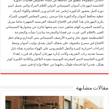
الاماكن المفتوحه تنطلق في التاسعة من مساء الخميس فعاليات الدورة
الخامسة لمهرجان أسوان السينمائي الدولي لأفلام المرأة والتي تحمل اسم
دورة النيل بحضور الدكتورة إيناس عبد الدايم وزير الثقافة واللواء أشرف
عطية محافظ أسوان والدكتورة مايا مرسي رئيس المجلس القومي للمرأة
يكرم المهرجان هذا العام في الافتتاح الممثله الفرنسيه الشهيرة ماشا ميريل
و النجمه المصريه الهام شاهين حيث يتم منحها جائزة عن مشوارها السينمائي
الغني بالافلام التي عبرت عن قضايا والمخرجة ساندرا نشأت والمخرجة
الفلسطينية نجوي نجار وخبيرة الأرشيف السينمائي مني البنداري.ويقام حفل
الافتتاح في مسرح مكشوف علي ضفاف النيل بفندق توليب أسوان وسط
إجراءات احترازية كبيرة والنقل التليفزيوني علي الهواء مباشرة بقناة نايل
سينما تقدمه رباب الشريف وكانت إدارة مهرجان أسوان قد قررت إهداء
الدورة الخامسة لاسم المخرجة التونسية مفيدة التلاتلي والكاتبة الكبيرة كوثر
هيكل، تقديرا لما قدمتاه طوال رحلتهما من عطاء وإبداع فني مميز.
مقالات مشابهة