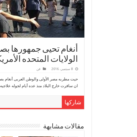
أنغام تحيى جمهورها بص
الولايات المتحده الأمريك
8 سبتمبر، 2016
فن
حيت مطربه مصر الأولى والوطن العربى أنغام بصو
ان سافرت خارج البلاد منذ عده أيام لجوله علاجيه لل
شاركها
مقالات مشابهة