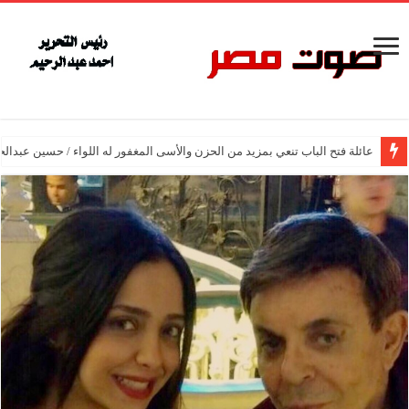
عائلة فتح الباب تنعي بمزيد من الحزن والأسى المغفور له اللواء / حسين عبدالح