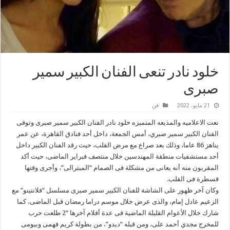
خلود نادر تنعى الفنان الكبير سمير
صبرى
21 مايو، 2022
فن
نعت الاعلاميه والمذيعه المتميزه خلود نادر الفنان الكبير سمير صبرى وتوفى
الفنان الكبير سمير صبري، أمس الجمعة، داخل أحد فنادق القاهرة، عن عمر
يناهز 86 عاما، وذلك بعد صراع مع مرض القلب، حيث رقد الفنان الكبير داخل
أحد مستشفيات منطقة المهندسين خلال منتصف فبراير الماضى، حيث أكد
المقربون منه أنه يعانى من مشكلة فى الصمام “الميترالى”، وأجرى وقتها
قسطرة فى القلب.
وكان آخر ظهور على الشاشة للفنان الكبير سمير صبرى مسلسل “فلانتينو” مع
الزعيم عادل إمام، والذى عرض خلال موسم دراما رمضان قبل الماضى، كما
شارك خلال الأعوام القليلة الماضية فى عدة أفلام آخرها “2 طلعت حرب
للمخرج مجدي أحمد على، ومن قبله “ديدو”، من بطولة كريم فهمى وبيومى