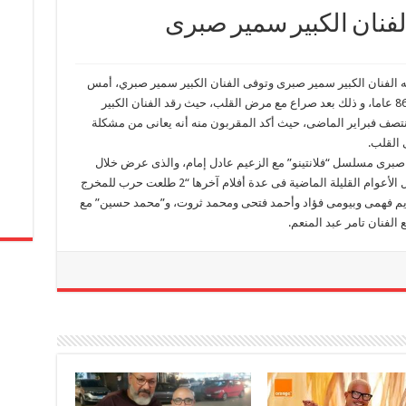
الفنان الكبير سمير صبرى
لله الفنان الكبير سمير صبرى وتوفى الفنان الكبير سمير صبري، أمس
الجمعة، داخل أحد فنادق القاهرة، عن عمر يناهز 86 عاما، و ذلك بعد صراع مع مرض القلب، حيث رقد الفنان الكبير
صف فبراير الماضى، حيث أكد المقربون منه أنه يعانى من مشكلة
 القلب.
 صبرى مسلسل “فلانتينو” مع الزعيم عادل إمام، والذى عرض خلال
موسم دراما رمضان قبل الماضى، كما شارك خلال الأعوام القليلة الماضية فى عدة أفلام آخرها “2 طلعت حرب للمخرج
ريم فهمى وبيومى فؤاد وأحمد فتحى ومحمد ثروت، و”محمد حسين” مع
الفنان تامر عبد المنعم.