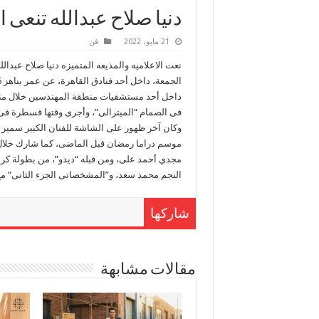
دنيا صلاح عبدالله تنعى 
21 مايو، 2022
فن
نعت الاعلاميه والمذيعه المتميزه دنيا صلاح عبدا
داخل أحد مستشفيات منطقة المهندسين خلال منت
فى الصمام “الميترالى”، وأجرى وقتها قسطرة فى
وكان آخر ظهور على الشاشة للفنان الكبير سمير
مجدي أحمد على، ومن قبله “ديدو”، من بطولة ك
النجم محمد سعد، و”المشخصاتى الجزء الثانى” مع 
شاركها
مقالات مشابهة