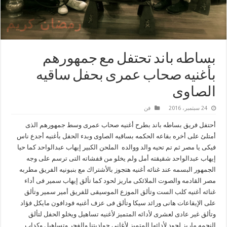
بساطه باند تحتفل مع جمهورهم
بأغنيه صحاب عمرى بحفل ساقيه
الصاوى
24 سبتمبر، 2016
فن
أحتفل فريق بساطه باند بطرح أغنيه صحاب عمرى وسط جمهورهم الذى
أمتلئ على أخره بقاعه الحكمه بساقيه الصاوى وبدء الحفل بأغنيه أجدع ناس
فيكى يا مصر ثم تم تحيه والد ووالده الملحن الكبير إيهاب عبدالواحد كما حيا
إيهاب عبدالواحد شقيقته أمل ولم يخلو من قفشاته التى ترسم على وجه
الجمهور البسمه عند غنائه أغنيه هتجوز بالأشتراك مع بنبونيه الفريق مطربه
مصر القادمه والصوت الملائكى ماريز لحود كما تألق إيهاب سمير فى أداء
غنائه أغنيه كلب الست وتألق الموزع الموسيقى للفريق أمير سمير وتألق
على الإيقاعات هانى ورائد سيكا وتألق فى عزف أغنيه فودافون مايكل فؤاد
وتألق غير عادى لعشرى لأدائه المتميز لأغنيه تساهيل ويخلو الحفل لتألق
النجمه ماريز لحود لأدائها المتميز لأغانى حواديتنا والفجر وتساهيل وكداب