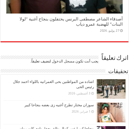
أصدقاء الشاعر مصطفى البرنس يحتفلون بنجاح أغنية “لولا
البنات” للهضبة عمرو دياب
27 يوليو، 2026
اترك تعليقاً
يجب أنت تكون
مسجل الدخول
لتضيف تعليقاً.
تحقيقات
اشاده من المواطنين بحى العمرانيه باللواء احمد جلال
رئيس الحى
3 أغسطس، 2026
سوزان مختار تطرح أغنيه زى بعضه بنجاحا كبير
1 فبراير، 2026
بنجاحا كبيرا عمر كمال يتالق بحفل نادى كلوب وان