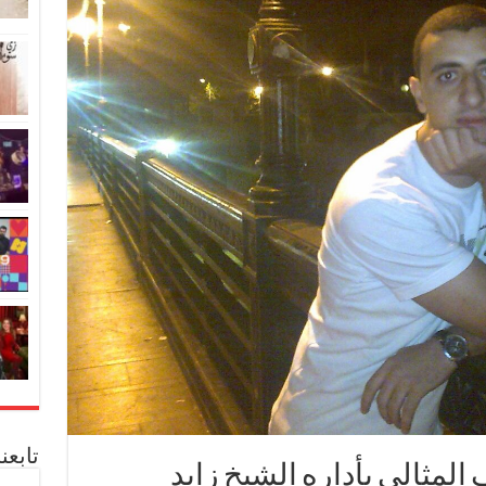
تابعن
ثالى بأداره الشيخ زايد